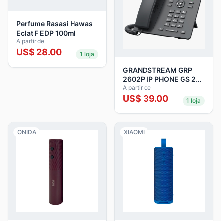
Perfume Rasasi Hawas
Eclat F EDP 100ml
A partir de
US$
28.00
1
loja
GRANDSTREAM GRP
2602P IP PHONE GS 2
A partir de
LINES *POE*
US$
39.00
1
loja
ONIDA
XIAOMI