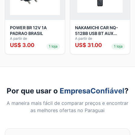
POWER BR 12V 1A
NAKAMICHI CAR NQ-
PADRAO BRASIL
512BB USB BT AUX
A partir de
A partir de
Rádio
US$
3.00
US$
31.00
1
loja
1
loja
Por que usar o
EmpresaConfiável
?
A maneira mais fácil de comparar preços e encontrar
as melhores ofertas no Paraguai