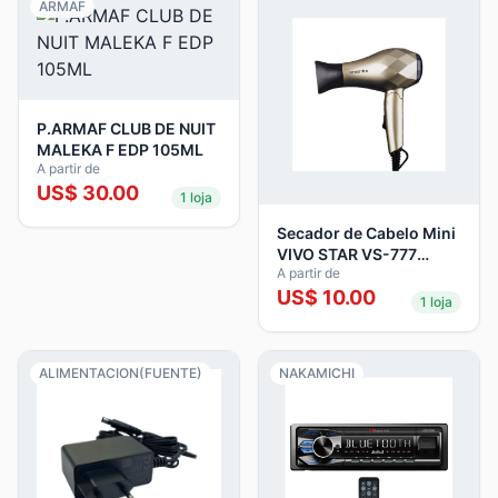
ARMAF
P.ARMAF CLUB DE NUIT
MALEKA F EDP 105ML
A partir de
US$
30.00
1
loja
Secador de Cabelo Mini
VIVO STAR VS-777
A partir de
GOLD
US$
10.00
1
loja
ALIMENTACION(FUENTE)
NAKAMICHI