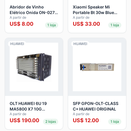
Abridor de Vinho
Xiaomi Speaker Mi
Elétrico Onida ON-027
Portable Bt 30w Blue
A partir de
A partir de
Red
MDZ-38-DB
US$
8.00
US$
33.00
1
loja
1
loja
HUAWEI
HUAWEI
OLT HUAWEI 6U 19
SFP GPON-OLT-CLASS
MA5800 X7 10G
C+ HUAWEI ORIGINAL
A partir de
A partir de
2*MPLA 2*PILA CIUA
US$
190.00
US$
12.00
2
lojas
1
loja