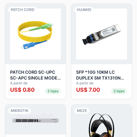
PATCH CORD
HUAWEI
PATCH CORD SC-UPC
SFP *10G 10KM LC
SC-APC SINGLE MODE
DUPLEX SM TX1310NM
A partir de
A partir de
3.0MM 5M
HUAWEI SFP+
US$
0.80
US$
7.00
2
lojas
2
lojas
MIKROTIK
MEZE