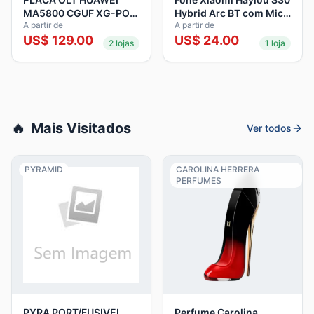
MA5800 CGUF XG-PON
Hybrid Arc BT com Mic
A partir de
A partir de
C+ 16 COMBO
Blue
US$
129.00
US$
24.00
2
lojas
1
loja
🔥
Mais Visitados
Ver todos
PYRAMID
CAROLINA HERRERA
PERFUMES
PYRA PORT/FUSIVEL
Perfume Carolina