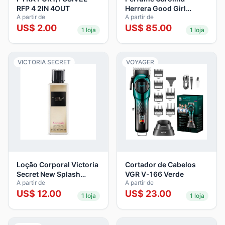
RFP 4 2IN 4OUT
Herrera Good Girl
A partir de
A partir de
Feminino EDP 80ml Very
US$
2.00
US$
85.00
Elixir
1
loja
1
loja
VICTORIA SECRET
VOYAGER
Loção Corporal Victoria
Cortador de Cabelos
Secret New Splash
VGR V-166 Verde
A partir de
A partir de
Heavenly 250Ml
US$
12.00
US$
23.00
1
loja
1
loja