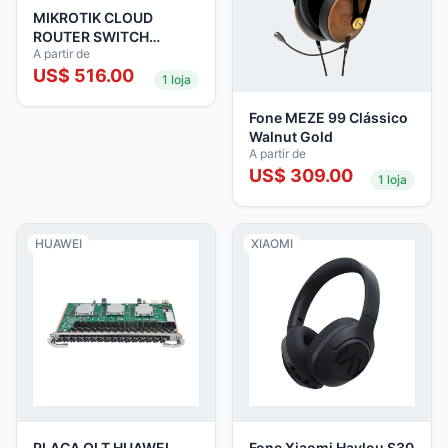
MIKROTIK CLOUD
ROUTER SWITCH
A partir de
CRS326-24S+2Q+RM
US$
516.00
L5
1
loja
Fone MEZE 99 Clássico
Walnut Gold
A partir de
US$
309.00
1
loja
HUAWEI
XIAOMI
PLACA OLT HUAWEI
Fone Xiaomi Haylou S30